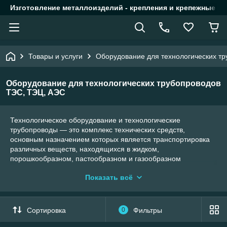
Изготовление металлоизделий - крепления и крепежные из
Товары и услуги
Оборудование для технологических т
Оборудование для технологических трубопроводов
ТЭС, ТЭЦ, АЭС
Технологическое оборудование и технологические
трубопроводы — это комплекс технических средств,
основным назначением которых является транспортировка
различных веществ, находящихся в жидком,
порошкообразном, пастообразном и газообразном
состоянии. По промышленным трубным системам может
Показать всё
переправляться сырье, необходимое для обеспечения
техпроцесса, полуфабрикаты и готовые продукты (пищевые,
лекарственные, нефтепродукты и т. д.). Также часто трубные
разводки используются при эксплуатации всевозможных
Сортировка
0
Фильтры
механизмов, для поддержания требуемого температурного
режима и во многих других случаях.