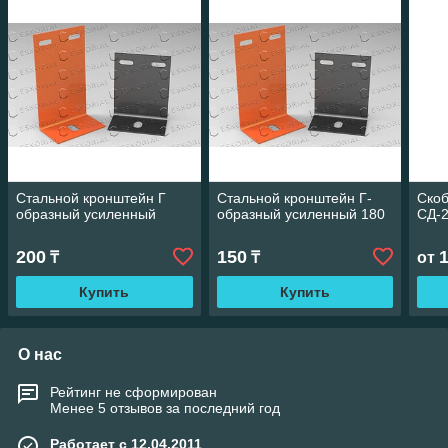
Стальной кронштейн Г
Стальной кронштейн Г-
Скоб
образный усиленный
образный усиленный 180
СД-
200
150
₸
₸
от
Купить
Купить
О нас
Рейтинг не сформирован
Менее 5 отзывов за последний год
Работает с 12.04.2011