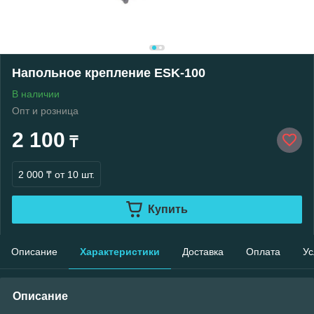
Напольное крепление ESK-100
В наличии
Опт и розница
2 100
₸
2 000 ₸
от 10 шт.
Купить
Описание
Характеристики
Доставка
Оплата
Ус
Описание