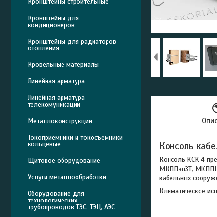
Кронштейны строительные
Кронштейны для
кондиционеров
Кронштейны для радиаторов
отопления
Кровельные материалы
Линейная арматура
Линейная арматура
телекомуникации
Опи
Металлоконструкции
Токоприемники и токосъемники
Консоль кабе
кольцевые
Консоль КСК
4
пре
Щитовое оборудование
МКППэпЗТ, МКППЦТ
Услуги металлообработки
кабельных сооруже
Климатическое исп
Оборудование для
технологических
трубопроводов ТЭС, ТЭЦ, АЭС