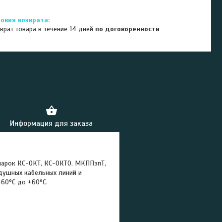
врат товара в течение 14 дней
по договоренности
Информация для заказа
марок КС-ОКТ, КС-ОКТО, МКППэпТ,
душных кабельных линий и
60°С до +60°С.